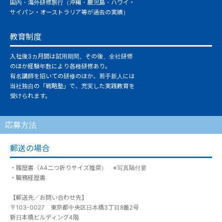
国内・海外研修旅行（沖縄・鹿児島・ハワイ・
サイパン・オーストラリア等が過去の実績）
教育制度
入社後3ヵ月間は試用期間。その後、全社研修
のほか経験年数により各種研修あり。
有名講師を招いての研修のほか、若手新人には
当社独自の「戦略塾」で、充実した実践教育を
受けられます。
応募方法
郵送の場合
・履歴書（A4二つ折りサイズ推奨） ※写真貼付要
・職務経歴書
【郵送先／お問い合わせ先】
〒103-0027 東京都中央区日本橋3丁目8番2号
新日本橋ビルディング4階