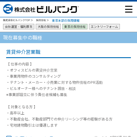
東京本部の採用情報
株式会社ビルバンクTOP
採用情報
会社運営・福利厚生
大阪の採用情報
東京の採用情報
エントリーフォーム
現在募集中の職種
賃貸仲介営業職
【 仕事の内容 】
・オフィスビルの賃貸仲介営業
・事業用物件のコンサルティング
・テナント・メーカー・小売業に対する物件情報のPR活動
・ビルオーナー様へのテナント誘致・相談
※事業部設立に伴う責任者候補も募集
【 対象となる方 】
・高卒以上
・不動産会社、不動産部門での仲介リーシング等の経験がある方
・宅地建物取引士は優遇します