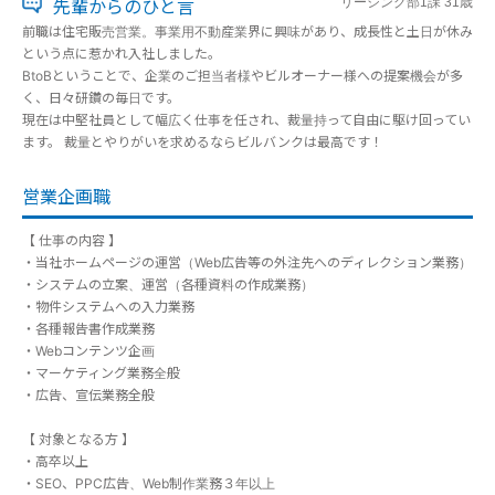
先輩からのひと言
リーシング部1課 31歳
前職は住宅販売営業。事業用不動産業界に興味があり、成長性と土日が休み
という点に惹かれ入社しました。
BtoBということで、企業のご担当者様やビルオーナー様への提案機会が多
く、日々研鑽の毎日です。
現在は中堅社員として幅広く仕事を任され、裁量持って自由に駆け回ってい
ます。 裁量とやりがいを求めるならビルバンクは最高です！
営業企画職
【 仕事の内容 】
・当社ホームページの運営（Web広告等の外注先へのディレクション業務）
・システムの立案、運営（各種資料の作成業務）
・物件システムへの入力業務
・各種報告書作成業務
・Webコンテンツ企画
・マーケティング業務全般
・広告、宣伝業務全般
【 対象となる方 】
・高卒以上
・SEO、PPC広告、Web制作業務３年以上